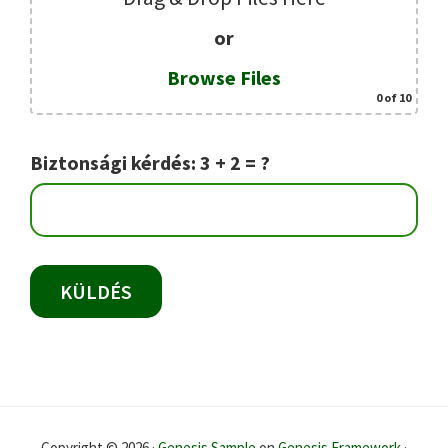
or
Browse Files
0
of 10
Biztonsági kérdés: 3 + 2 = ?
Copyright © 2026 ·
Genesis Sample
on
Genesis Framework
·