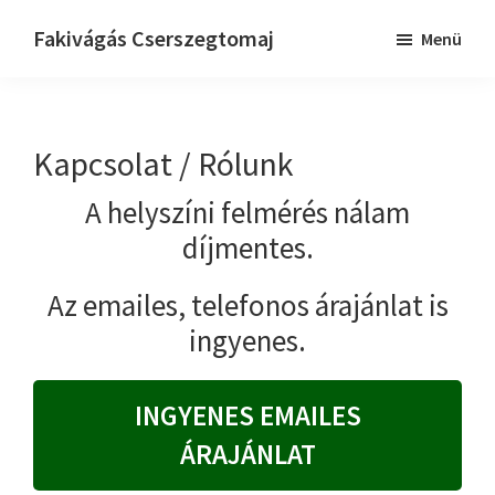
Skip
Ugrás
Ugrás
Fakivágás Cserszegtomaj
Menü
to
az
a
Fakivagas
main
elsődleges
lábléchez
Cserszegtomaj
content
oldalsávhoz
Kapcsolat / Rólunk
A helyszíni felmérés nálam
díjmentes.
Az emailes, telefonos árajánlat is
ingyenes.
INGYENES EMAILES
ÁRAJÁNLAT