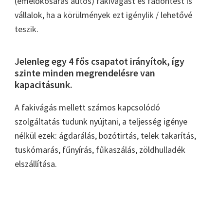
(emelőkosaras autós) fakivágást és fadöntést is
vállalok, ha a körülmények ezt igénylik / lehetővé
teszik.
Jelenleg egy 4 fős csapatot irányítok, így
szinte minden megrendelésre van
kapacitásunk.
A fakivágás mellett számos kapcsolódó
szolgáltatás tudunk nyújtani, a teljesség igénye
nélkül ezek: ágdarálás, bozótirtás, telek takarítás,
tuskómarás, fűnyírás, fűkaszálás, zöldhulladék
elszállítása.
Elsődleges